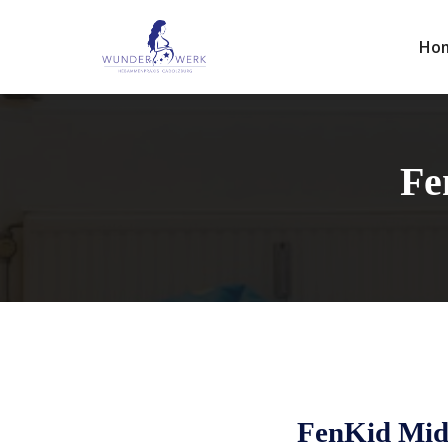
Ho
Fe
FenKid Midi