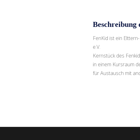
Beschreibung 
FenKid ist ein Eltte
e.V.
Kernstück des Fenkid-
in einem Kursraum der
für Austausch mit and