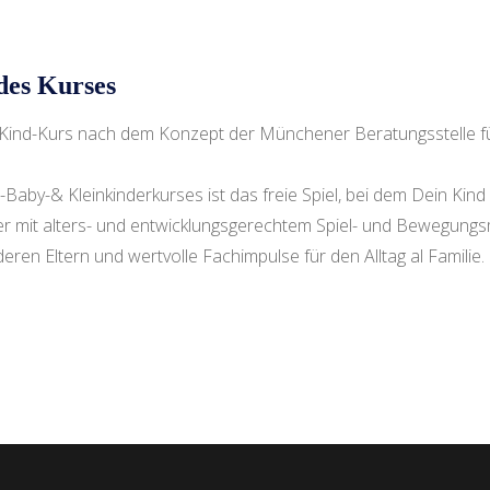
des Kurses
rn-Kind-Kurs nach dem Konzept der Münchener Beratungsstelle fü
Baby-& Kleinkinderkurses ist das freie Spiel, bei dem Dein Kin
 mit alters- und entwicklungsgerechtem Spiel- und Bewegungsmate
eren Eltern und wertvolle Fachimpulse für den Alltag al Familie.