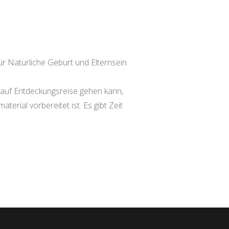
r Natürliche Geburt und Elternsein
d auf Entdeckungsreise gehen kann,
rial vorbereitet ist. Es gibt Zeit